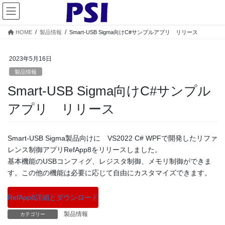
コ
ナ
ン
ビ
テ
ゲ
HOME
製品情報
Smart-USB Sigma向けC#サンプルアプリ リリース
ン
ー
ツ
シ
へ
ョ
2023年5月16日
ス
ン
製品情報
キ
に
Smart-USB Sigma向けC#サンプル
ッ
移
プ
動
アプリ リリース
Smart-USB Sigma製品向けに VS2022 C# WPFで開発したリファ
レンス制御アプリRefApp8をリリースしました。
基本機能のUSBコンフィグ、レジスタ制御、メモリ制御ができま
す。この他の機能は必要に応じて自由にカスタマイズできます。
RefApp8詳細とダウンロード
製品情報
カテゴリー